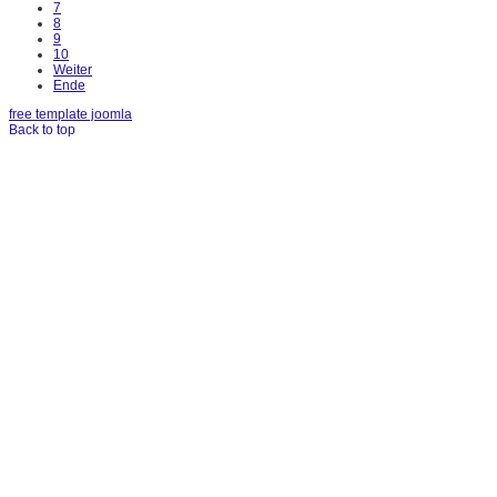
7
8
9
10
Weiter
Ende
free template joomla
Back to top