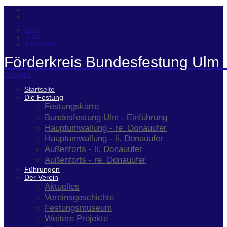
Login
Suche
Impressum
Förderkreis Bundesfestung Ulm 
Navigation
Startseite
Die Festung
Festungskarte
Bundesfestung Ulm - Einführung
Hauptumwallung - re. Donauufer
Hauptumwallung - li. Donauufer
Außenforts - li. Donauufer
Außenforts - re. Donauufer
Führungen
Der Verein
Aktuelles
Vereinsgeschichte
Festungsmuseum
Weitere Projekte